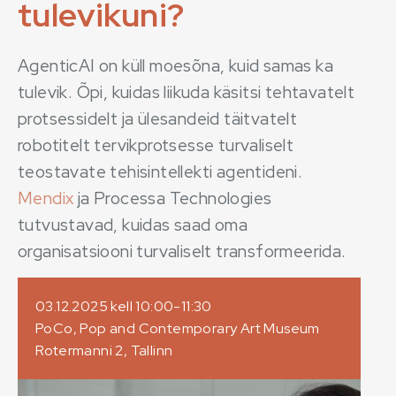
tulevikuni?
AgenticAI on küll moesõna, kuid samas ka
tulevik. Õpi, kuidas liikuda käsitsi tehtavatelt
protsessidelt ja ülesandeid täitvatelt
robotitelt tervikprotsesse turvaliselt
teostavate tehisintellekti agentideni.
Mendix
ja Processa Technologies
tutvustavad, kuidas saad oma
organisatsiooni turvaliselt transformeerida.
03.12.2025 kell 10:00-11:30
PoCo, Pop and Contemporary Art Museum
Rotermanni 2, Tallinn